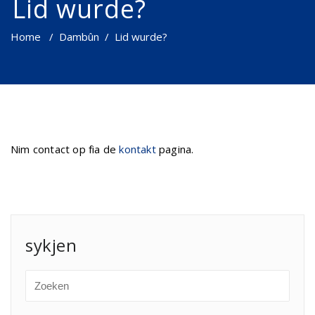
Lid wurde?
Home
/
Dambûn
/
Lid wurde?
Nim contact op fia de
kontakt
pagina.
sykjen