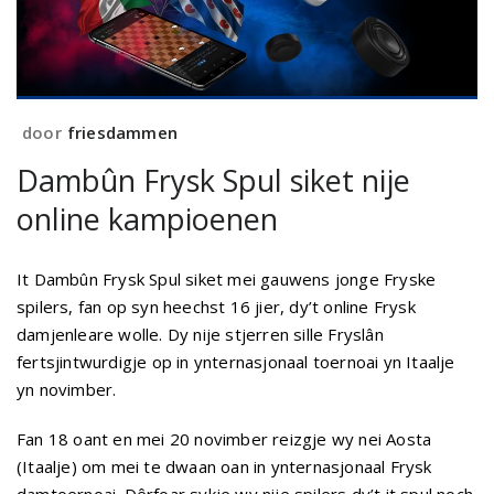
door
friesdammen
Dambûn Frysk Spul siket nije
online kampioenen
It Dambûn Frysk Spul siket mei gauwens jonge Fryske
spilers, fan op syn heechst 16 jier, dy’t online Frysk
damjenleare wolle. Dy nije stjerren sille Fryslân
fertsjintwurdigje op in ynternasjonaal toernoai yn Itaalje
yn novimber.
Fan 18 oant en mei 20 novimber reizgje wy nei Aosta
(Itaalje) om mei te dwaan oan in ynternasjonaal Frysk
damtoernoai. Dêrfoar sykje wy nije spilers dy’t it spul noch