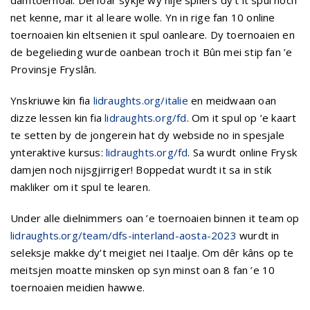
net kenne, mar it al leare wolle. Yn in rige fan 10 online
toernoaien kin eltsenien it spul oanleare. Dy toernoaien en
de begelieding wurde oanbean troch it Bûn mei stip fan ’e
Provinsje Fryslân.
Ynskriuwe kin fia
lidraughts.org/italie
en meidwaan oan
dizze lessen kin fia
lidraughts.org/fd
. Om it spul op ’e kaart
te setten by de jongerein hat dy webside no in spesjale
ynteraktive kursus:
lidraughts.org/fd
. Sa wurdt online Frysk
damjen noch nijsgjirriger! Boppedat wurdt it sa in stik
makliker om it spul te learen.
Under alle dielnimmers oan ’e toernoaien binnen it team op
lidraughts.org/team/dfs-interland-aosta-2023
wurdt in
seleksje makke dy’t meigiet nei Itaalje. Om dêr kâns op te
meitsjen moatte minsken op syn minst oan 8 fan ’e 10
toernoaien meidien hawwe.