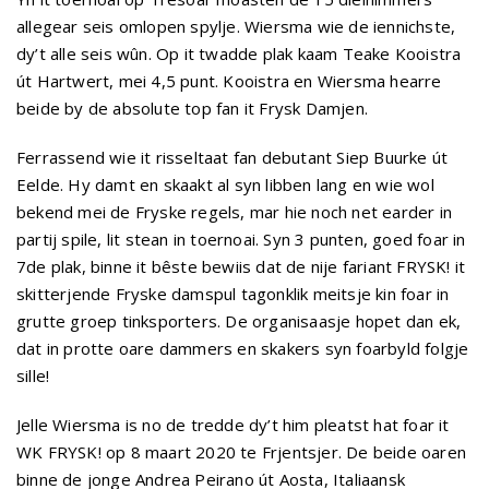
allegear seis omlopen spylje. Wiersma wie de iennichste,
dy’t alle seis wûn. Op it twadde plak kaam Teake Kooistra
út Hartwert, mei 4,5 punt. Kooistra en Wiersma hearre
beide by de absolute top fan it Frysk Damjen.
Ferrassend wie it risseltaat fan debutant Siep Buurke út
Eelde. Hy damt en skaakt al syn libben lang en wie wol
bekend mei de Fryske regels, mar hie noch net earder in
partij spile, lit stean in toernoai. Syn 3 punten, goed foar in
7de plak, binne it bêste bewiis dat de nije fariant FRYSK! it
skitterjende Fryske damspul tagonklik meitsje kin foar in
grutte groep tinksporters. De organisaasje hopet dan ek,
dat in protte oare dammers en skakers syn foarbyld folgje
sille!
Jelle Wiersma is no de tredde dy’t him pleatst hat foar it
WK FRYSK! op 8 maart 2020 te Frjentsjer. De beide oaren
binne de jonge Andrea Peirano út Aosta, Italiaansk