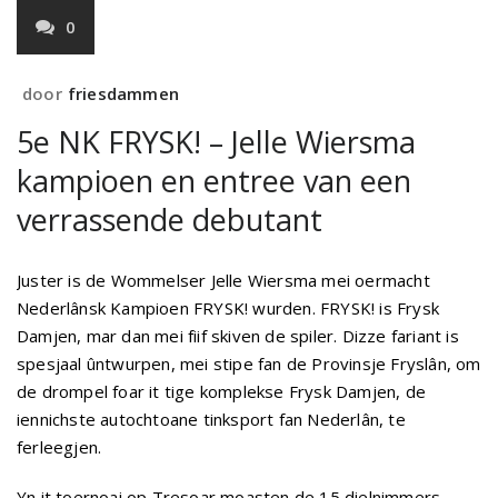
0
door
friesdammen
5e NK FRYSK! – Jelle Wiersma
kampioen en entree van een
verrassende debutant
Juster is de Wommelser Jelle Wiersma mei oermacht
Nederlânsk Kampioen FRYSK! wurden. FRYSK! is Frysk
Damjen, mar dan mei fiif skiven de spiler. Dizze fariant is
spesjaal ûntwurpen, mei stipe fan de Provinsje Fryslân, om
de drompel foar it tige komplekse Frysk Damjen, de
iennichste autochtoane tinksport fan Nederlân, te
ferleegjen.
Yn it toernoai op Tresoar moasten de 15 dielnimmers