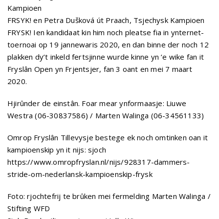
Kampioen
FRSYK! en Petra Dušková út Praach, Tsjechysk Kampioen
FRYSK! Ien kandidaat kin him noch pleatse fia in ynternet-
toernoai op 19 jannewaris 2020, en dan binne der noch 12
plakken dy’t inkeld fertsjinne wurde kinne yn ’e wike fan it
Fryslân Open yn Frjentsjer, fan 3 oant en mei 7 maart
2020.
Hjirûnder de einstân. Foar mear ynformaasje: Liuwe
Westra (06-30837586) / Marten Walinga (06-34561133)
Omrop Fryslân Tillevysje bestege ek noch omtinken oan it
kampioenskip yn it nijs: sjoch
https://www.omropfryslan.nl/nijs/928317-dammers-
stride-om-nederlansk-kampioenskip-frysk
Foto: rjochtefrij te brûken mei fermelding Marten Walinga /
Stifting WFD