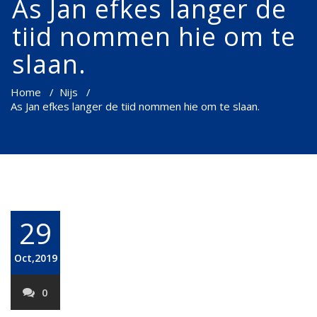
As Jan efkes langer de
tiid nommen hie om te
slaan.
Home
/
Nijs
/
As Jan efkes langer de tiid nommen hie om te slaan.
29
Oct,2019
0