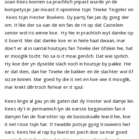
soan Kees koenen sa prachtich ynpast wurde yn de
kompetysje. Jan moast it opnimme tsjin Tineke Teigeler en
Kees tsjin Hester Boelens. Dy partij fan Jan dy gong der
om. It like der sa oan de ein fan de rit op dat Castelein
senior wol ris winne koe. Hy hie in prachtich wyt damke op
it boerd. Mei dat damke koe er in hiele haal dwaan, mar
doe’t er al in oantal houtsjes fan Tineke der ôfslein hie, hat
er mooglik tocht: No sa is it moai genôch. Dat wie spitich.
Hy koe der yn dyselde slach noch in houtsje by pakke. Hie
er dat dien, dan hie Tineke de bakker en de slachter wol ôf
sizze kinnen. Mar goed hy die it net en hoe wie it mooglik,
mar krekt dêrtroch ferlear er it spul.
Kees krige al gau yn de gaten dat dy Hester wol damje kin.
Kees dy’t in jiermannich lyn de earste begjinselen fan it
damjen fan de foarsitter op de basisskoalle leard hie, koe
it net risse tsjin har. It twadde potsje gyng trouwens hiel
oars. Kees hie al rap by leard en joech doe sa mar goed