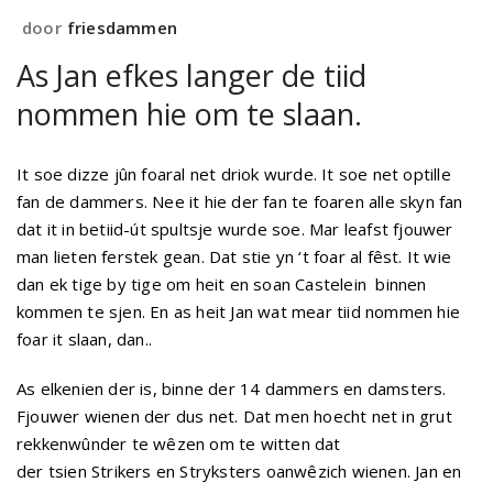
door
friesdammen
As Jan efkes langer de tiid
nommen hie om te slaan.
It soe dizze jûn foaral net driok wurde. It soe net optille
fan de dammers. Nee it hie der fan te foaren alle skyn fan
dat it in betiid-út spultsje wurde soe. Mar leafst fjouwer
man lieten ferstek gean. Dat stie yn ‘t foar al fêst. It wie
dan ek tige by tige om heit en soan Castelein binnen
kommen te sjen. En as heit Jan wat mear tiid nommen hie
foar it slaan, dan..
As elkenien der is, binne der 14 dammers en damsters.
Fjouwer wienen der dus net. Dat men hoecht net in grut
rekkenwûnder te wêzen om te witten dat
der tsien Strikers en Stryksters oanwêzich wienen. Jan en