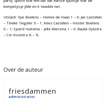
partij. Spitich foar him dat dat earste spultsje foar de
kompetysje jilde en it twadde net.
Utslach: Ype Boelens – Hennie de Haan 1 – 0; Jan Castelein
– Tineke Teigeler 0 – 1; Kees Castelein – Hester Boelens
0 – 1; Sjoerd Huitema – Jelle Wiersma 1 – 0; Bauke Dykstra
– Cor Kooistra ½ – ½.
Over de auteur
friesdammen
administrator