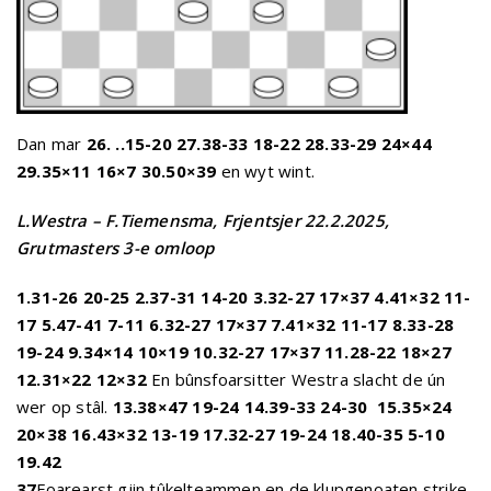
Dan mar
26. ..15-20 27.38-33 18-22 28.33-29 24×44
29.35×11 16×7 30.50×39
en wyt wint.
L.Westra – F.Tiemensma, Frjentsjer 22.2.2025,
Grutmasters 3-e omloop
1.31-26 20-25 2.37-31 14-20 3.32-27 17×37 4.41×32 11-
17 5.47-41 7-11 6.32-27 17×37 7.41×32 11-17 8.33-28
19-24 9.34×14 10×19 10.32-27 17×37 11.28-22 18×27
12.31×22 12×32
En bûnsfoarsitter Westra slacht de ún
wer op stâl.
13.38×47 19-24 14.39-33 24-30
15.35×24
20×38 16.43×32 13-19 17.32-27 19-24 18.40-35 5-10
19.42
37
Foarearst gjin tûkelteammen en de klupgenoaten strike