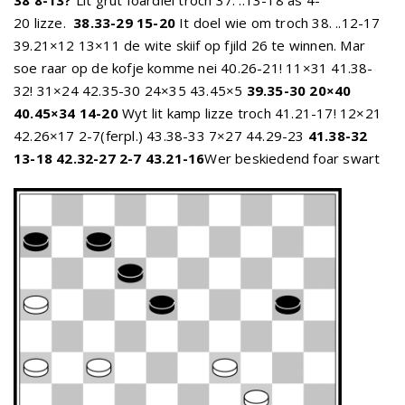
38 8-13?
Lit grut foardiel troch 37. ..13-18 as 4-
20 lizze.
38.33-29 15-20
It doel wie om troch 38. ..12-17
39.21×12 13×11 de wite skiif op fjild 26 te winnen. Mar
soe raar op de kofje komme nei 40.26-21! 11×31 41.38-
32! 31×24 42.35-30 24×35 43.45×5
39.35-30 20×40
40.45×34 14-20
Wyt lit kamp lizze troch 41.21-17! 12×21
42.26×17 2-7(ferpl.) 43.38-33 7×27 44.29-23
41.38-32
13-18 42.32-27 2-7 43.21-16
Wer beskiedend
foar swart