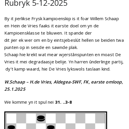
Rubryk 5-12-2025
By it jierlikse Frysk kampioenskip is it foar Willem Schaap
en Hein de Vries faaks it earste doel om yn de
Kampioensklasse te bliuwen. It spande der
dit jier ek wer om en by eintsjebeslút hellen se beiden twa
punten op in seisde en sawnde plak.
Schaap hie krekt wat mear wjerstânspunten en moast De
Vries it mei degradaasje belije. Yn harren ûnderlinge partij,
dy’t kamp waard, hie De Vries lykswols taslaan kind.
W.Schaap – H.de Vries, Aldegea-SWF,
FK, earste omloop,
25.1.2025
We komme yn it spul nei
31. ..3-8