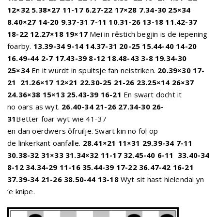
12×32 5.38×27 11-17 6.27-22 17×28 7.34-30 25×34
8.40×27 14-20 9.37-31 7-11 10.31-26 13-18 11.42-37
18-22 12.27×18 19×17
Mei in rêstich begjin is de iepening
foarby.
13.39-34 9-14 14.37-31 20-25 15.44-40 14-20
16.49-44 2-7 17.43-39 8-12 18.48-43 3-8 19.34-30
25×34
En it wurdt in spultsje fan neistriken.
20.39×30 17-
21
21.26×17 12×21 22.30-25 21-26 23.25×14 26×37
24.36×38 15×13 25.43-39 16-21
En swart docht it
no oars as wyt.
26.40-34 21-26 27.34-30 26-
31
Better foar wyt wie 41-37
en dan oerdwers ôfruilje. Swart kin no fol op
de linkerkant oanfalle.
28.41×21 11×31 29.39-34 7-11
30.38-32 31×33 31.34×32 11-17 32.45-40 6-11
33.40-34
8-12 34.34-29 11-16 35.44-39 17-22 36.47-42 16-21
37.39-34 21-26 38.50-44 13-18
Wyt sit hast hielendal yn
‘e knipe.