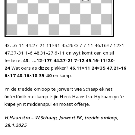
43. ..6-11 44.27-21 11×31 45.26×37 7-11 46.16×7 12×1
47.37-31 1-6 48.31-27 6-11 en wyt komt oan en sil
ferlieze.
43. …12-17? 44.27-21 7-12 45.16-11! 20-
24
Wat oars as dizze plakker?
46.11×11 24×35 47.21-16
6×17 48.16×18 35-40
en kamp.
Yn de tredde omloop te Jorwert wie Schaap ek net
ûnfertúnlik mei kamp tsjin Henk Haanstra. Hy kaam yn ‘e
knipe yn it middenspul en moast offerje.
H.Haanstra – W.Schaap, Jorwert
FK, tredde omloop,
28.1.2025