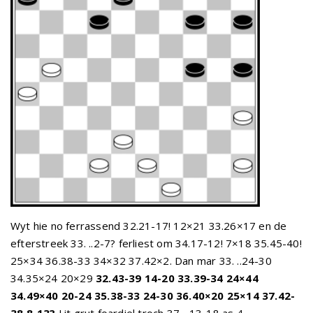
Wyt hie no ferrassend 32.21-17! 12×21 33.26×17 en de
efterstreek 33. ..2-7? ferliest om 34.17-12! 7×18 35.45-40!
25×34 36.38-33 34×32 37.42×2. Dan mar 33. ..24-30
34.35×24 20×29
32.43-39 14-20 33.39-34 24×44
34.49×40 20-24 35.38-33 24-30 36.40×20 25×14 37.42-