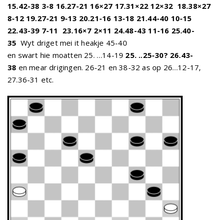
15.42-38 3-8 16.27-21 16×27 17.31×22 12×32
18.38×27
8-12 19.27-21 9-13 20.21-16 13-18 21.44-40 10-15
22.43-39 7-11
23.16×7 2×11 24.48-43 11-16 25.40-
35
Wyt driget mei it heakje 45-40
en swart hie moatten 25. …14-19
25. ..25-30? 26.43-
38
en mear drigingen. 26-21 en 38-32 as op 26…12-17,
27.36-31 etc.