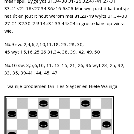
mear spul. Bygelyks 31.34-30 31-26 32.47-41 27-31
33.41×21 16×27 34.36×16 6×26 Mar wyt pakt it kadootsje
net út en jout it hout werom mei
31.23-19
wylts 31.34-30
27-21 32.30-24! 14×34 33.44×24 in grutte kâns op winst
wie.
Nû.9 sw. 2,4,6,7,10,11,18, 23, 28, 30,
45 wyt 15,16,25,26,31,34, 38, 39, 42, 49, 50
Nû.10 sw. 3,5,6,10, 11, 13-15, 21, 26, 36 wyt 23, 25, 32,
33, 35, 39-41, 44, 45, 47
Twa nije problemen fan Ties Slagter en Hiele Walinga