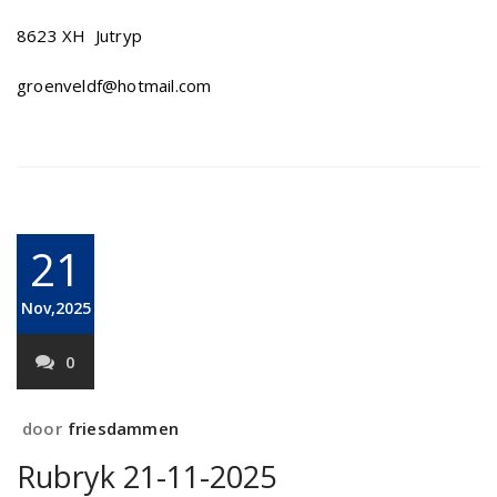
8623 XH Jutryp
groenveldf@hotmail.com
21
Nov,2025
0
door
friesdammen
Rubryk 21-11-2025