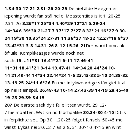
1.34-30 17-21 2.31-26 20-25
De hiel âlde Heegemer-
iepening wurdt fan stâl helle. Meastentiids is it 1. 20-25
2.31-26
3.26*17 25*34 4.40*29 12*21 5.29-24
14*34 6.39*30 21-27 7.37*17 7*27
8.32*21 16*27 9.30-
24 19*30 10.35*24 27-31 11.36*27 18-22 12.27*18 8*37
13.42*31 3-8 14.31-26 8-12 15.26-21
Der wurdt omraak
ôfruile. Komplikaasjes wurde noch net
socht
15. ..11*31 16.41*21 6-11 17.46-41
11*31 18.41*21 9-14 19.47-41 14*34 20.44*24 10-
14 21.49-44 14*34 22.44*24 1-6 23.43-38 5-10 24.38-32
13-19 25.24*11 6*26
En mei in lykweardige stân giet it al
op nei it einspul.
26.48-43 10-14 27.43-39 14-19
28.45-40
19-23 29.39-34 15-
20?
De earste stek dy’t falle litten wurdt. 29. ..2-
7 hie moatten. Wyt kin no trochpakke
30.34-30 4-10
Dit is
in ferplichte set. Op 30. …20-25 folget fansels 50-45 mei
winst. Lykas nei 30. ..2-7 as 2-8. 31.30×10 4×15 en wint