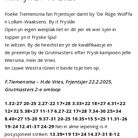
Foeke Tiemensma fan Frjentsjer damt by ‘De Rûge Wolf’fa
n Lollum-Waaksens. By it Fryslân
Open yn eigen wenplak liet er dit jier ek wer sjen in
topper yn it Fryske Spul
te wêzen. By de heechsten yn de kwalifikaasje en
de preemje by de Grutmasters efter Frysk kampioen Jelle
Wiersma. Hein de Vries
en Liuwe Westra rûnen it beide tsjin him op.
F.Tiemensma – H.de Vries, Frjentsjer 22.2.2025,
Grutmasters 2-e omloop
1.32-27 20-25 2.27-22 17×28 3.33×22 18×27 4.31×22
12×32 5.38×27 11-17
6.27-22 17×28 7.34-30 25×34
8.40×27 15-20 9.37-31 20-25 10.35×15 5×25
11.31-26
19-24 12.41-37 24-29
Nei in alme iepening is it
posysjoneel striken.
13.39×19 13×24 14.37-31 8-12