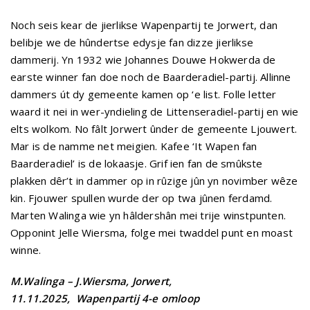
Noch seis kear de jierlikse Wapenpartij te Jorwert, dan
belibje we de hûndertse edysje fan dizze jierlikse
dammerij. Yn 1932 wie Johannes Douwe Hokwerda de
earste winner fan doe noch de Baarderadiel-partij. Allinne
dammers út dy gemeente kamen op ‘e list. Folle letter
waard it nei in wer-yndieling de Littenseradiel-partij en wie
elts wolkom. No fâlt Jorwert ûnder de gemeente Ljouwert.
Mar is de namme net meigien. Kafee ‘It Wapen fan
Baarderadiel’ is de lokaasje. Grif ien fan de smûkste
plakken dêr’t in dammer op in rûzige jûn yn novimber wêze
kin. Fjouwer spullen wurde der op twa jûnen ferdamd.
Marten Walinga wie yn hâldershân mei trije winstpunten.
Opponint Jelle Wiersma, folge mei twaddel punt en moast
winne.
M.Walinga – J.Wiersma, Jorwert,
11.11.2025, Wapenpartij 4-e omloop