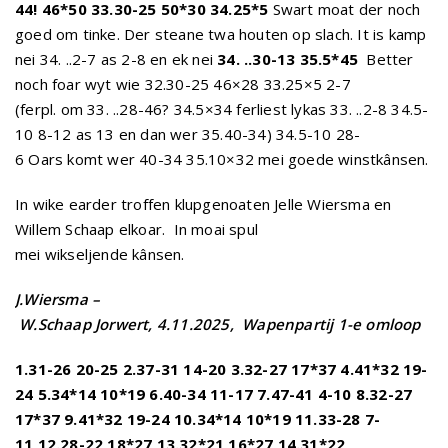
44! 46*50
33.30-25 50*30 34.25*5
Swart moat der noch
goed om tinke. Der steane twa houten op slach. It is kamp
nei 34. ..2-7 as 2-8 en ek nei
34. ..30-13 35.5*45
Better
noch foar wyt wie 32.30-25 46×28 33.25×5 2-7
(ferpl. om 33. ..28-46? 34.5×34 ferliest lykas 33. ..2-8 34.5-
10 8-12 as 13 en dan wer 35.40-34) 34.5-10 28-
6 Oars komt wer 40-34 35.10×32 mei goede winstkânsen.
In wike earder troffen klupgenoaten Jelle Wiersma en
Willem Schaap elkoar. In moai spul
mei wikseljende kânsen.
J.Wiersma –
W.Schaap
Jorwert, 4.11.2025, Wapenpartij 1-e omloop
1.31-26 20-25 2.37-31 14-20 3.32-27 17*37 4.41*32 19-
24 5.34*14 10*19
6.40-34 11-17 7.47-41 4-10 8.32-27
17*37 9.41*32 19-24 10.34*14 10*19
11.33-28 7-
11 12.28-22 18*27 13.32*21 16*27 14.31*22