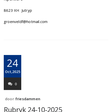
8623 XH Jutryp
groenveldf@hotmail.com
24
Oct,2025
0
door
friesdammen
Rubryk 24-10-2025