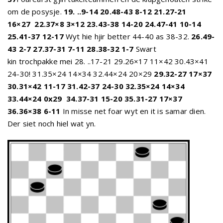
om de posysje.
19. ..9-14 20.48-43 8-12 21.27-21
16×27
22.37×8 3×12 23.43-38 14-20 24.47-41 10-14
25.41-37 12-17
Wyt hie hjir better 44-40 as 38-32.
26.49-
43 2-7 27.37-31 7-11 28.38-32 1-7
Swart
kin trochpakke mei 28. ..17-21 29.26×17 11×42 30.43×41
24-30! 31.35×24 14×34 32.44×24 20×29
29.32-27 17×37
30.31×42 11-17 31.42-37 24-30 32.35×24 14×34
33.44×24 0x29
34.37-31 15-20 35.31-27 17×37
36.36×38 6-11
In misse net foar wyt en it is samar dien.
Der siet noch hiel wat yn.