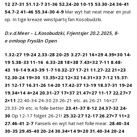
12 27-31 51.12-7 31-36 52.24-20 10-15 53.30-24 36-41
54.7-2 41-46 55.34-30 4-9
Mar wyt hat neat mear en jout
op. In tige kreaze winstpartij fan Kosobudzki.
D.v.d.Meer – L.Kosobudzki, Frjentsjer
20.2.2025, 8-
e omloop Fryslân Open
1.32-27 19-24 2.33-28 20-25 3.27-21 16×29 4.39×30 14-
19 5.38-33 11-16
6.33-28 18×38 7.43×32 7-11 8.48-
43
10-14 9.43-39 1-7 10.32-27 17-21 11.27-22 21×23
12.30-24 19×30
13.35×22 12×32 14.31×33 7-12 15.37-
31 12-17 16.31-26 14-20 17.42-37 13-19 18.37-31 19-24
19.34×14 4×24 20.31-27 17×37 21.47×27 11-17 22.27×7
2×11
22.40-34 24-30 23.26-21 etc. as 26-21 16×27
23.33-29 etc. is folle better
23.41-37 8-12 24.37-32 24-
30
Op 12-17 folget 26-21!
25.32-27 12-17 26.27×7 11×2
27.46-41 2-7
Fansels en wyt hat net folle mear.
28.40-34
30-35 29.45-40 20-24 30.34×14 9×20 31.40-34 20-24