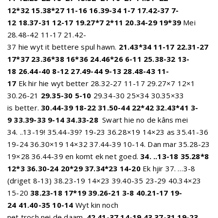
12*32 15.38*27 11-16
16.39-34 1-7 17.42-37 7-
12 18.37-31 12-17 19.27*7 2*11 20.34-29 19*39
Mei
28.48-42 11-17 21.42-
37 hie wyt it bettere spul hawn.
21.43*34 11-17
22.31-27
17*37 23.36*38 16*36 24.46*26 6-11 25.38-32 13-
18 26.44-40 8-12 27.49-44 9-13 28.48-43 11-
17
Ek hir hie wyt better 28.32-27 11-17 29.27×7 12×1
30.26-21
29.35-30 5-10
29.34-30 25×34 30.35×33
is better.
30.44-39 18-22 31.50-44 22*42 32.43*41 3-
9 33.39-33 9-14 34.33-28
Swart hie no de kâns mei
34. ..13-19! 35.44-39? 19-23 36.28×19 14×23 as 35.41-36
19-24 36.30×19 14×32 37.44-39 10-14. Dan mar 35.28-23
19×28 36.44-39 en komt ek net goed.
34. ..13-18 35.28*8
12*3 36.30-24 20*29 37.34*23 14-20
Ek hjir 37. …3-8
(driget 8-13) 38.23-19 14×23 39.40-35 23-29 40.34×23
15-20
38.23-18 17*19
39.26-21 3-8 40.21-17 19-
24 41.40-35 10-14
Wyt kin noch
net troch nei de daam.
42.41-37 14-19 43.37-31 19-23