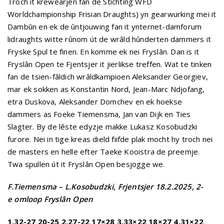
Troch it krewearjen fan de Stichting WFD
Worldchampionship Frisian Draughts) yn gearwurking mei it
Dambûn en ek de ûntjouwing fan it ynternet-damforum
lidraughts witte rûnom út de wrâld hûnderten dammers it
Fryske Spul te finen. En komme ek nei Fryslân. Dan is it
Fryslân Open te Fjentsjer it jierlikse treffen. Wat te tinken
fan de tsien-fâldich wrâldkampioen Aleksander Georgiev,
mar ek sokken as Konstantin Nord, Jean-Marc Ndjofang,
etra Duskova, Aleksander Domchev en ek hoekse
dammers as Foeke Tiemensma, Jan van Dijk en Ties
Slagter. By de lêste edyzje makke Lukasz Kosobudzki
furore. Nei in tige kreas dield fiifde plak mocht hy troch nei
de masters en helle efter Taeke Kooistra de preemje.
Twa spullen út it Fryslân Open besjogge we.
F.Tiemensma – L.Kosobudzki, Frjentsjer
18.2.2025, 2-
e omloop Fryslân Open
1.32-27 20-25 2.27-22 17×28 3.33×22 18×27 4.31×22