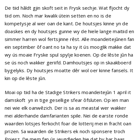
De tiid hâldt gjin skoft seit in Frysk sechje. Wat fljocht dy
tiid om. Noch mar kwalik útein setten en no is de
kompetysje al wer oan de kant. De houtsjes kinne yn de
doaskes en dy houtsjes gunne wy de hiele lange maitiid en
simmer harren wol fertsjinne rêst. Alle moandeitejûnen fan
ein septimber ôf oant no ta ha sy it ús mooglik makke dat
wy ús moaie Fryske spul spylje koenen. Op de lêste jûn ha
se ús noch wakker geriifd. Damhoutsjes op in skaakboerd
bygelyks. Dy houtsjes moatte dêr wol oer kinne fansels. It
kin op de lêste jûn.
Moai op tiid ha de Stadige Strikers moandeitejûn 1 april it
damskoft yn in tige gesellige sfear ôfsluten. Op ien man
nei wie elk oanwêzich. Der is sa as meastal wer wakker
mei alderhande damfarianten spile. Nei de earste ronde
waarden lotsjes ferkocht foar de lotterij mei in fracht oan
prizen. Sa waarden de Strikers ek noch sponsere troch
Poiesz. De mem fan ús jeugdleden hie dat by har baas