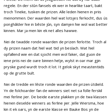
regele. En der stûn fansels ek wer in hearlike taart, bakt
troch Tineke, tusken de prizen. Alle leden hienen in priis
meinommen. Der waarden hiel wat lotsjes ferkocht, dus ús
ponghâlder hie in bêste jûn, syn damjen hie wol wat better
kinnen. Mar ja men kin ek net alles hawwe.
Nei de twadde ronde waarden de prizen ferlotte. Troch al
dy prizen naam dat hiel wat tiid yn beslach. Wat hiel
opfallend wie en dat sjocht men wol faker, dat guon de
iene priis nei de oare binnen helje, wylst in oar mar gjin
pryske gund wurdt troch it lot. It gelok skyt meastentiids
op de grutte bult.
Nei de tredde en lêste ronde waarden de prizen útdield.
Yn de folchoarder fan de winners siet net sa folle ferskil
mei ferline jier. De beide earste plakken yn de twa klassen
hienen deselde winners as ferline jier. Jelle Wiersma, hoe
kin it ek oars, yn de earste klasse en Bauke Bos yn de