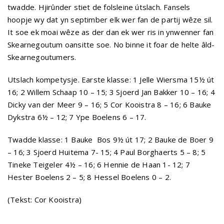
twadde. Hjirûnder stiet de folsleine útslach. Fansels
hoopje wy dat yn septimber elk wer fan de partij wêze sil.
It soe ek moai wêze as der dan ek wer ris in ynwenner fan
Skearnegoutum oansitte soe. No binne it foar de helte âld-
Skearnegoutumers.
Utslach kompetysje. Earste klasse: 1 Jelle Wiersma 15½ út
16; 2 Willem Schaap 10 – 15; 3 Sjoerd Jan Bakker 10 – 16; 4
Dicky van der Meer 9 – 16; 5 Cor Kooistra 8 – 16; 6 Bauke
Dykstra 6½ – 12; 7 Ype Boelens 6 – 17.
Twadde klasse: 1 Bauke Bos 9½ út 17; 2 Bauke de Boer 9
– 16; 3 Sjoerd Huitema 7- 15; 4 Paul Borghaerts 5 – 8; 5
Tineke Teigeler 4½ – 16; 6 Hennie de Haan 1- 12; 7
Hester Boelens 2 – 5; 8 Hessel Boelens 0 – 2.
(Tekst: Cor Kooistra)