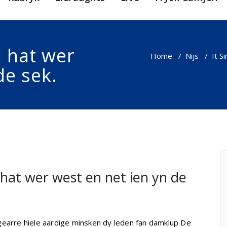
n hat wer
Home
/
Nijs
/
It S
de sek.
 hat wer west en net ien yn de
legearre hiele aardige minsken dy leden fan damklup De