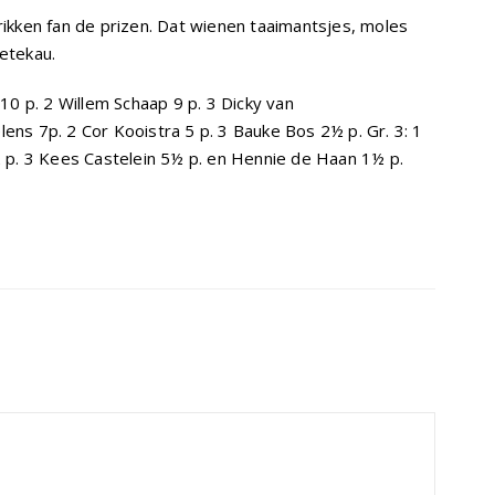
rikken fan de prizen. Dat wienen taaimantsjes, moles
etekau.
 10 p. 2 Willem Schaap 9 p. 3 Dicky van
ens 7p. 2 Cor Kooistra 5 p. 3 Bauke Bos 2½ p. Gr. 3: 1
½ p. 3 Kees Castelein 5½ p. en Hennie de Haan 1½ p.