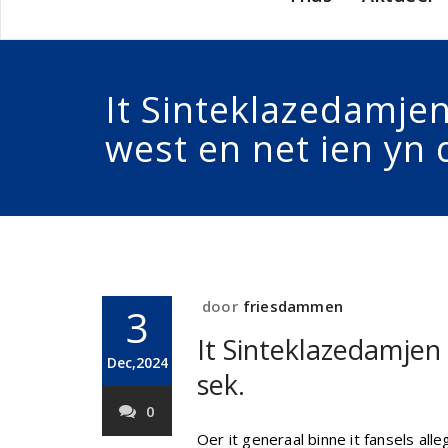
It Sinteklazedamje
west en net ien yn 
door
friesdammen
3
It Sinteklazedamjen
Dec,2024
sek.
0
Oer it generaal binne it fansels al