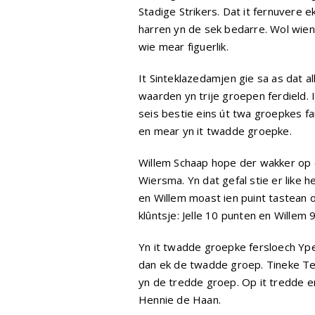
Stadige Strikers. Dat it fernuvere ek
harren yn de sek bedarre. Wol wiene
wie mear figuerlik.
It Sinteklazedamjen gie sa as dat a
waarden yn trije groepen ferdield. 
seis bestie eins út twa groepkes fa
en mear yn it twadde groepke.
Willem Schaap hope der wakker op d
Wiersma. Yn dat gefal stie er like he
en Willem moast ien puint tastean o
klûntsje: Jelle 10 punten en Willem 9
Yn it twadde groepke fersloech Yp
dan ek de twadde groep. Tineke Teig
yn de tredde groep. Op it tredde en
Hennie de Haan.