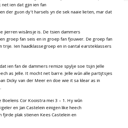
 net ien dat gjin ien fan
n der guon dy’t harsels yn de sek naaie lieten, mar dat
lle jierren wisânsje is. De tsien dammers
Ien groep fan seis en in groep fan fjouwer. De groep fan
n trije. Ien haadklassegroep en in oantal earsteklassers
at ien fan de dammers remize spylje soe tsjin Jelle
ech as Jelle. It mocht net barre. Jelle wûn alle partijtsjes
an Dicky van der Meer en doe wie it sa klear as in
.
e Boelens Cor Kooistra mei 3 – 1. Hy wûn
eler en Jan Castelein einigen like heech
 fjirde plak stienen Kees Castelein en