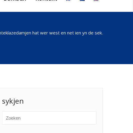
inteklazedamjen hat wer west en net ien yn de sek.
sykjen