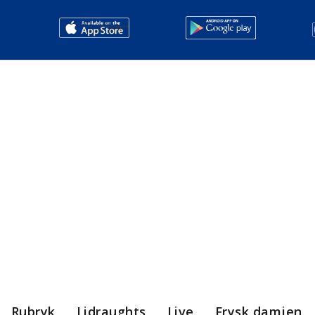
Rubryk
Lidraughts
Live
Frysk damjen