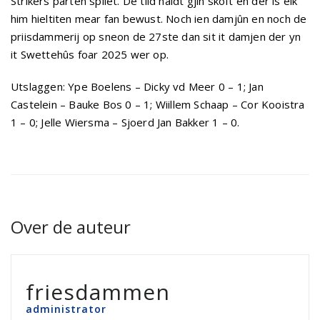
Strikers parten spilet. De tiid hâldt gjin skoft en dêr is elk
him hieltiten mear fan bewust. Noch ien damjûn en noch de
priisdammerij op sneon de 27ste dan sit it damjen der yn
it Swettehûs foar 2025 wer op.
Utslaggen: Ype Boelens – Dicky vd Meer 0 – 1; Jan
Castelein – Bauke Bos 0 – 1; Wiillem Schaap – Cor Kooistra
1 – 0; Jelle Wiersma – Sjoerd Jan Bakker 1 – 0.
Over de auteur
friesdammen
administrator