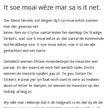
It soe moai wêze mar sa is it net.
Der binne fansels sot dingen dy’t sa moai wêze soenen
mar der gewoan net
binne. Nim no it lytse oantal leden fan damklup De Stadige
Strikers, wat soe it moai wêze as dat oantal de kommende
tiid ferdûbelje soe. It soe moai wêze, mar it sil nei alle
gedachten wol net barre.
Gelokkich wienen ôfrûne moandeitejûn de measten wer
paraat. En der waard ek noch hiel aardich spile. Dochs
wienen de measte spullen gau út. Te gau. Sieten De
Strikers in pear jier lyn faak noch oant in oere as healwei
alven of letter te damjen, no wienen de measten op dat
tiidstip al lang út.
Wy sille mar rekkenje dat it de tiidgeast is en dat dy ek de