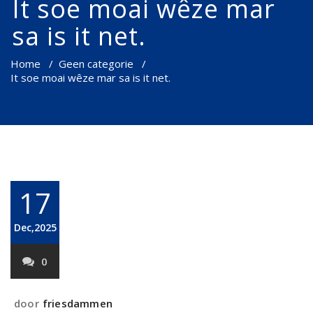
It soe moai wêze mar
sa is it net.
Home
/
Geen categorie
/
It soe moai wêze mar sa is it net.
17
Dec,2025
0
door
friesdammen