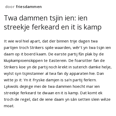
door
friesdammen
Twa dammen tsjin ien: ien
streekje ferkeard en it is kamp
It wie wol hiel apart, dat der binnen trije dagen twa
partijen troch Strikers spile waarden, wêr’t yn twa tsjin ien
daam op it boerd kaam. De earste partij fûn plak by de
klupkampioenskippen te Easterein. De foarsitter fan de
Strikers koe yn de partij noch krekt in suterich damke helje,
wylst syn tsjinstanner al twa fan dy apparaten hie. Dan
witte jo it: Yn it Fryske damjen is sa’n partij ferlern.
Lykwols dejinge mei de twa dammen hoecht mar ien
streekje ferkeard te dwaan en it is kamp. Dat komt ek
troch de regel, dat de iene daam yn sân setten slein wêze
moat.