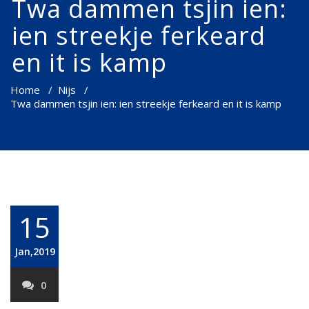
Twa dammen tsjin ien:
ien streekje ferkeard
en it is kamp
Home
/
Nijs
/
Twa dammen tsjin ien: ien streekje ferkeard en it is kamp
15
Jan,2019
0