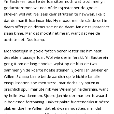
Yn Easterein boarte de foarsitter noch wat troch mei yn
gedachten: men wit nea of de tsjinstanner de goeie
streken wol wit. Nei seis kear strutsen te hawwen. like it
dat de man it foarinoar hie. Hy moast mei de sânde set in
daam offerje en dêrnei soe er de daam fan de tsjinstanner
slaan kinne. Mar dat mocht net mear, want dat wie de
achtste set. Dus kamp.
Moandeitejûn in goeie fyftich oeren letter die him hast
deselde situaasje foar. Wol wie der in ferskil. Yn Easterein
gong it om de lange hoeke, wylst op de klup de twa
dammen yn de koarte hoeke stienen. Sjoerd Jan Bakker en
Willem Schaap binne beide aardich op ’e hichte fan alle
einspulteoriën soe men sizze, mar dochs. Sy spilen in
prachtich spul, mar úteinlik wie Willem yn hâldershân, want
hy helle twa dammen. Sjoerd Jan hie der mar ien. It waard
in boeiende fertoaning. Bakker pakte fuortendaliks it bêste
plak en doe hie Willem dat ek dwaan moatten, mar dat