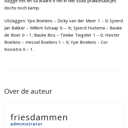
slagge net en sa waard it nei in hiel soad prakkesaasjes
dochs noch kamp.
Utslaggen. Ype Boelens – Dicky van der Meer 1 – 0; Sjoerd
Jan Bakker – Willem Schaap ½ – ½; Sjoerd Huitema – Bauke
de Boer 0 – 1; Bauke Bos – Tineke Teigeler 1 – 0; Hester
Boelens – Hessel Boelens 1 – 0; Ype Boelens – Cor
Kooistra 0 – 1.
Over de auteur
friesdammen
administrator